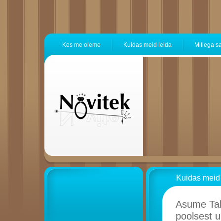
Kes me oleme
Kuidas meid leida
Millega s
Kuidas meid 
Asume Tal
poolsest u